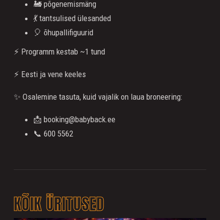
🚂 põgenemismäng
💃 tantsulised ülesanded
🎈 õhupallifiguurid
⚡ Programm kestab ~1 tund
⚡ Eesti ja vene keeles
✨ Osalemine tasuta, kuid vajalik on laua broneering:
📩 booking@babyback.ee
📞 600 5562
KÕIK ÜRITUSED