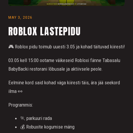
MAY 3, 2026
ROBLOX LASTEPIDU
🎮 Roblox pidu toimub uuesti 3.05 ja kohad täituvad kiiresti!
03.05 kell 15:00 ootame väikeseid Robloxi fänne Tabasalu
BabyBacki restorani lõbusale ja aktiivsele peole.
Eelmine kord said kohad väga kiiresti täis, ära jää seekord
ilma 👀
Programmis:
🏃 parkuuri rada
💰 Robuxite kogumise mäng